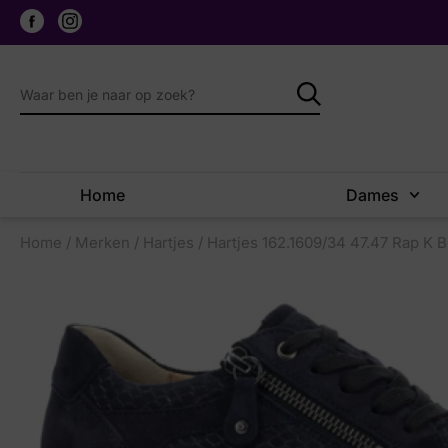
Home
Dames
Home
/
Merken
/
Hartjes
/ Hartjes 162.1609/34 47.47 Rap K 