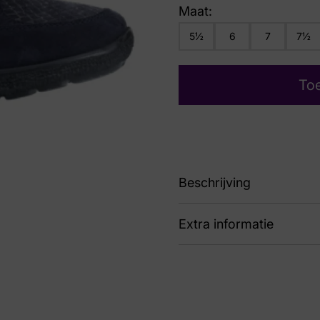
Maat:
5½
6
7
7½
To
Beschrijving
Extra informatie
88 162.1609/34 47.47 R
Kleur
Bla
Nummer
60 