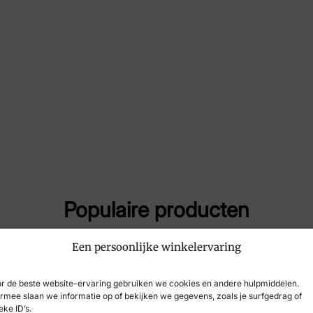
Maat
5½,
Merk
Har
Artikelnummer
162
Breedtemaat
K
Populaire producten
Een persoonlijke winkelervaring
r de beste website-ervaring gebruiken we cookies en andere hulpmiddelen.
rmee slaan we informatie op of bekijken we gegevens, zoals je surfgedrag of
eke ID’s.