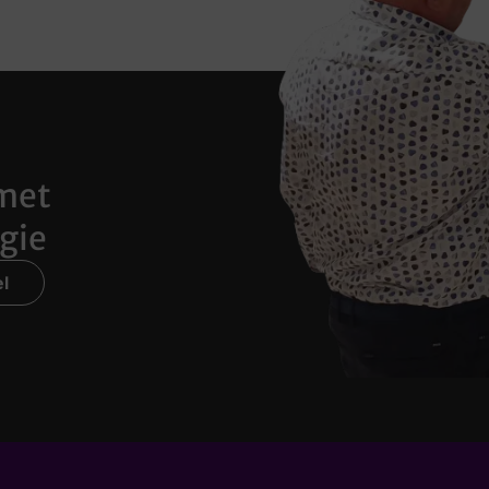
met
gie
l