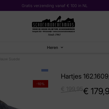
Gratis verzending vanaf € 100 in NL
Heren
Blauw Suede
Hartjes 162.160
-10%
€
199,95
€
179,