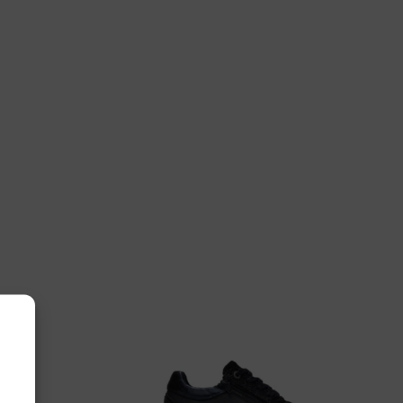
 6, 7, 7½
tjes
.1609/34 47.47 Rap K