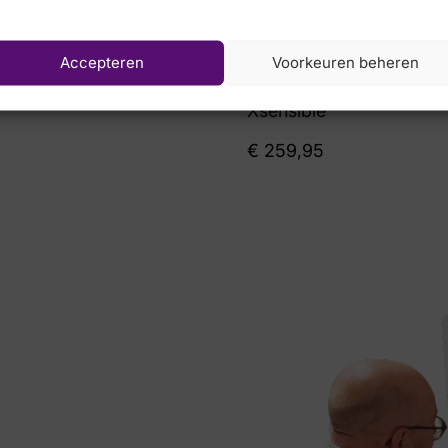
Accepteren
Voorkeuren beheren
Xsensible
€
259,95