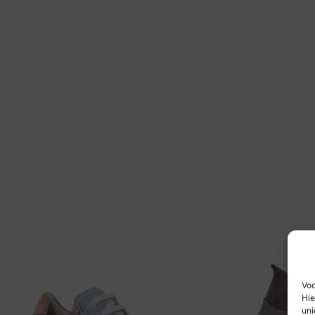
Voo
Hie
uni