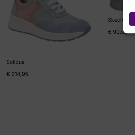
Skechers
€
90,00
Solidus
€
214,95