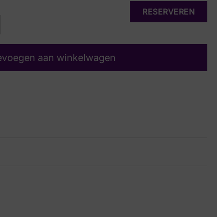
RESERVEREN
evoegen aan winkelwagen
ap K
uw Suede
33 8701