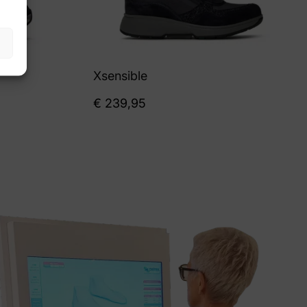
Xsensible
€
239,95