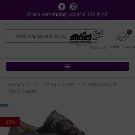
Gratis verzending vanaf € 100 in NL
0
Contact
Home
/
Merken
/
Hartjes
/ Hartjes 162.1143/3477.14
Bruin Suede
-25%