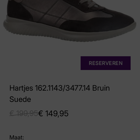
RESERVEREN
Hartjes 162.1143/3477.14 Bruin
Suede
€
199,95
€
149,95
Maat: