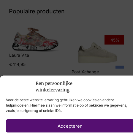
60 27 7598
Populaire producten
Maat
4½, 5, 5½, 6, 7½, 8
Merk
-45%
Hartjes
Laura Vita
Artikelnummer
€
114,95
162.1143/3477.14
Post Xchange
€
109,95
€
59,95
Een persoonlijke
winkelervaring
Voor de beste website-ervaring gebruiken we cookies en andere
hulpmiddelen. Hiermee slaan we informatie op of bekijken we gegevens,
zoals je surfgedrag of unieke ID’s.
Laat uw voeten
Accepteren
scannen
met de