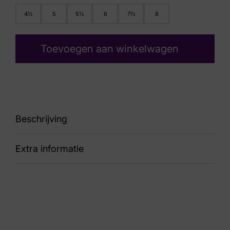
4½
5
5½
6
7½
8
Toevoegen aan winkelwagen
Beschrijving
Extra informatie
86
Kleur
Bruin Suede
Nummer