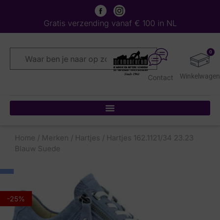
Gratis verzending vanaf € 100 in NL
0
Contact
Home
/
Merken
/
Hartjes
/ Hartjes 162.1121/34 23.23
Blauw Suede
-25%