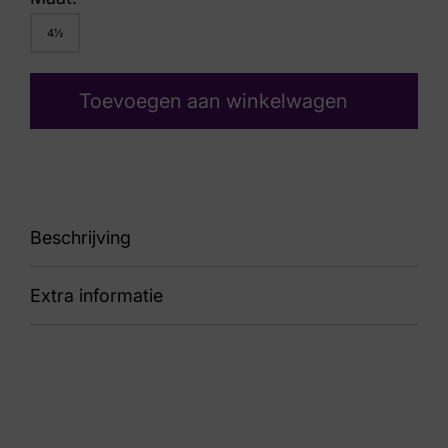
4½
Toevoegen aan winkelwagen
Beschrijving
Extra informatie
Breez Shoe G
Kleur
Blauw Suede
Nummer