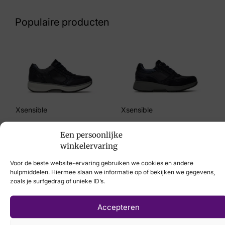
60 33 7019
Populaire producten
Maat
4½
Merk
Hartjes
Artikelnummer
Xsensible
Xsensible
162.1121/34 23.23
€
259,95
€
239,95
Een persoonlijke
winkelervaring
Voor de beste website-ervaring gebruiken we cookies en andere
hulpmiddelen. Hiermee slaan we informatie op of bekijken we gegevens,
zoals je surfgedrag of unieke ID’s.
Laat uw voeten
scannen
met de
Accepteren