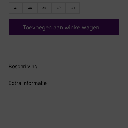
37
38
39
40
41
Toevoegen aan winkelwagen
Beschrijving
Extra informatie
132.2002/40 98.00 Woogie H
Nummer
53 16 1063
Kleur