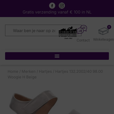
Gratis verzending vanaf € 100 in NL
0
Contact
Home
/
Merken
/
Hartjes
/ Hartjes 132.2002/40 98.00
Woogie H Beige