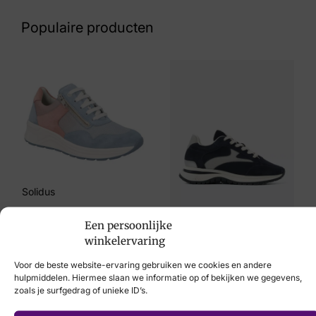
Beige
Populaire producten
Maat
37, 38, 39, 40, 41
Merk
Hartjes
Artikelnummer
132.2002/40 98.00 Woogie H
Solidus
Breedtemaat
€
214,95
H
VIA VAI
Een persoonlijke
winkelervaring
€
179,95
Voor de beste website-ervaring gebruiken we cookies en andere
hulpmiddelen. Hiermee slaan we informatie op of bekijken we gegevens,
zoals je surfgedrag of unieke ID’s.