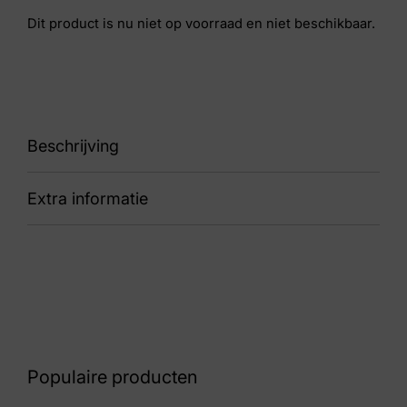
Dit product is nu niet op voorraad en niet beschikbaar.
Beschrijving
Extra informatie
132.1802/30 41.00 Calypso K
Nummer
53 27 1061
Kleur
Bruin Suede
Populaire producten
Maat