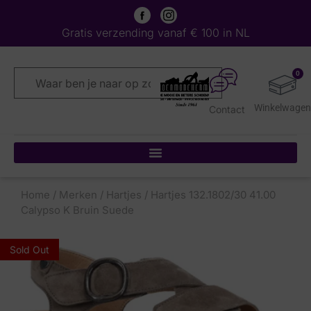
Gratis verzending vanaf € 100 in NL
0
Contact
Home
/
Merken
/
Hartjes
/ Hartjes 132.1802/30 41.00
Calypso K Bruin Suede
Sold Out