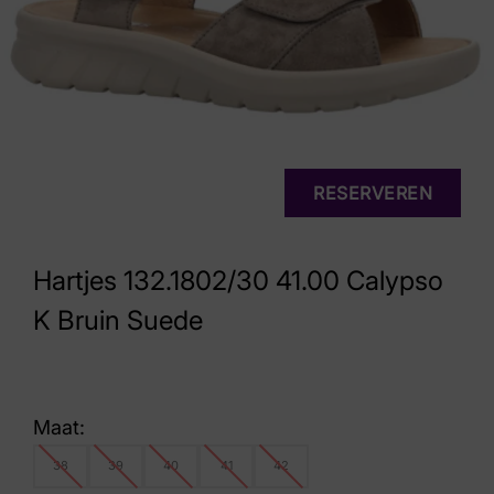
RESERVEREN
Hartjes 132.1802/30 41.00 Calypso
K Bruin Suede
Maat:
38
39
40
41
42