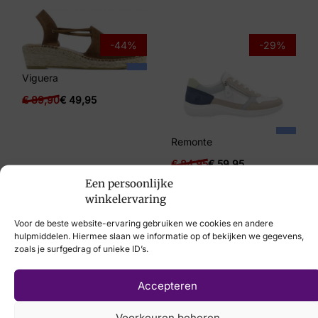
38, 39, 40, 41, 42
Merk
-44%
-29%
Hartjes
Viguera
Artikelnummer
€
89,90
€
49,95
132.1802/30 41.00 Calypso K
Remonte
€
84,95
€
59,95
Een persoonlijke
winkelervaring
Voor de beste website-ervaring gebruiken we cookies en andere
hulpmiddelen. Hiermee slaan we informatie op of bekijken we gegevens,
zoals je surfgedrag of unieke ID’s.
Laat uw voeten
scannen
met de
Accepteren
nieuwste 3D
Voorkeuren beheren