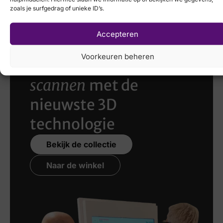
zoals je surfgedrag of unieke ID’s.
Accepteren
Voorkeuren beheren
Laat uw voeten
scannen
met de
nieuwste 3D
technologie
Bekijk de collectie
Naar de winkel