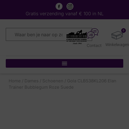
Gratis verzending vanaf € 100 in NL
0
Contact
Home
/
Dames
/
Schoenen
/ Gola CLB538KL206 Elan
Trainer Bubblegum Roze Suede