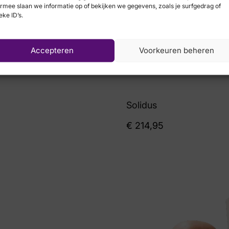
rmee slaan we informatie op of bekijken we gegevens, zoals je surfgedrag of
eke ID’s.
Accepteren
Voorkeuren beheren
Solidus
€
214,95