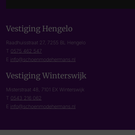
Vestiging Hengelo
Raadhuisstraat 27, 7255 BL Hengelo
T
0575 462 547
E
info@schoenmodehermans.nl
Vestiging Winterswijk
Misterstraat 48, 7101 EX Winterswijk
T
0543 216 062
E
info@schoenmodehermans.nl