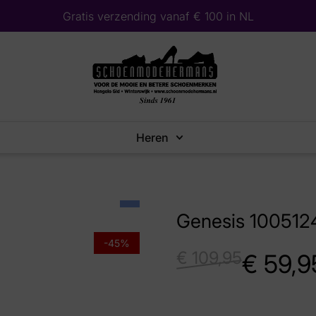
Gratis verzending vanaf € 100 in NL
Heren
Genesis 100512
-45%
€
109,95
€
59,9