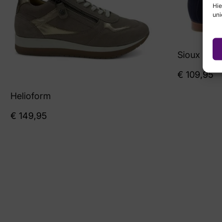
Hie
uni
Sioux
€
109,95
Helioform
€
149,95