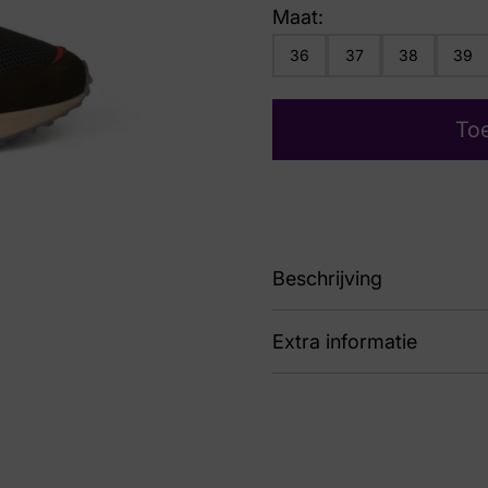
Maat:
36
37
38
39
To
Beschrijving
Extra informatie
86
Kleur
Gro
Nummer
60 