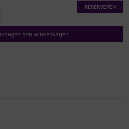
RESERVEREN
evoegen aan winkelwagen
en Suede
31 7758