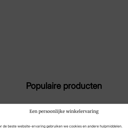
Maat
36,
Merk
Gen
Artikelnummer
100
Populaire producten
Een persoonlijke winkelervaring
r de beste website-ervaring gebruiken we cookies en andere hulpmiddelen.