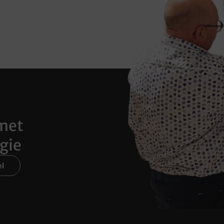
met
gie
l