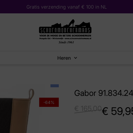
Gratis verzending vanaf € 100 in NL
Heren
Gabor 91.834.24
-64%
€
165,00
€
59,9