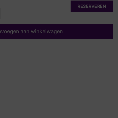
RESERVEREN
evoegen aan winkelwagen
ge
16 6580
 6, 6½, 7