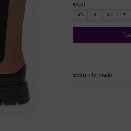
Maat:
4½
6
6½
7
To
Extra informatie
Kleur
Bei
Nummer
62 
Maat
4½,