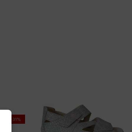
bor
834.24
-31%