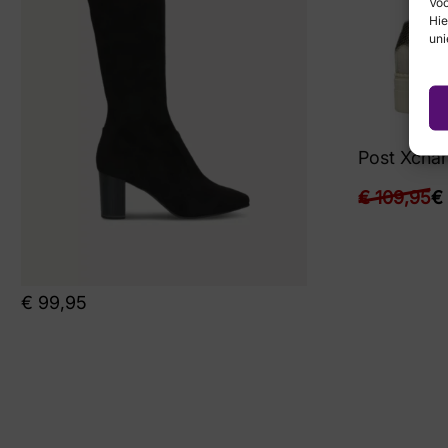
Voo
Hie
uni
Post Xcha
€
109,95
€
€
99,95