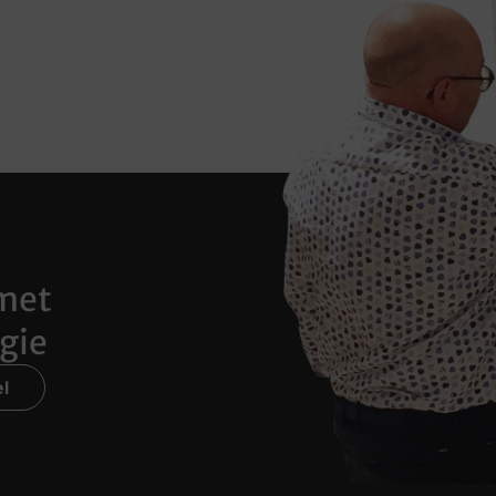
met
gie
l