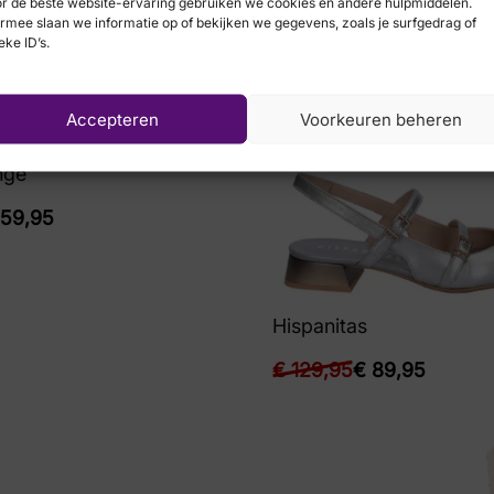
r de beste website-ervaring gebruiken we cookies en andere hulpmiddelen.
rmee slaan we informatie op of bekijken we gegevens, zoals je surfgedrag of
eke ID’s.
Accepteren
Voorkeuren beheren
nge
59,95
Hispanitas
€
129,95
€
89,95