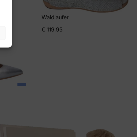
Waldlaufer
€
119,95