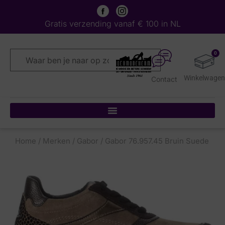
Gratis verzending vanaf € 100 in NL
0
Contact
Home
/
Merken
/
Gabor
/ Gabor 76.957.45 Bruin Suede