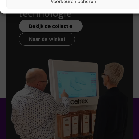
nieuwste 3D
Voorkeuren beheren
technologie
Bekijk de collectie
Naar de winkel