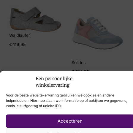
5½
Merk
Gabor
Waldlaufer
Artikelnummer
€
119,95
76.957.45
Solidus
€
214,95
Een persoonlijke
winkelervaring
Voor de beste website-ervaring gebruiken we cookies en andere
hulpmiddelen. Hiermee slaan we informatie op of bekijken we gegevens,
zoals je surfgedrag of unieke ID’s.
Laat uw voeten
scannen
met de
Accepteren