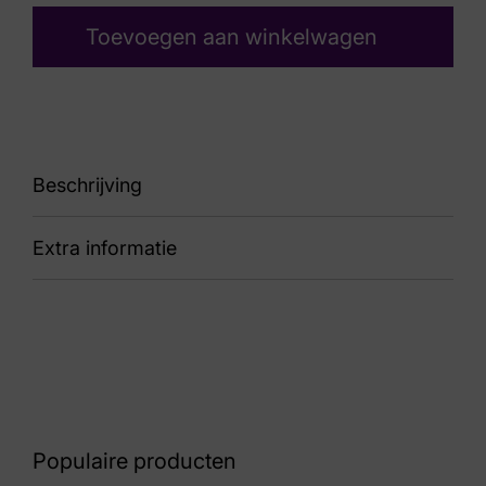
Toevoegen aan winkelwagen
Beschrijving
Extra informatie
90 76.957.45
Kleur
Bruin Suede
Nummer
60 27 9657
Populaire producten
Maat