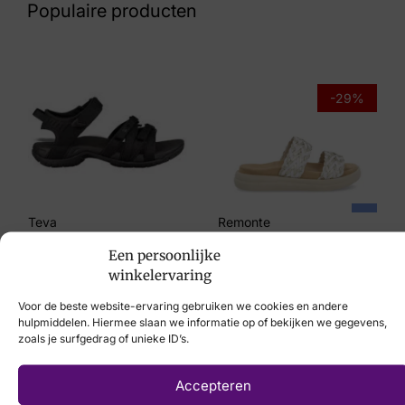
Populaire producten
Maat
5, 6, 8
Merk
-29%
Gabor
Artikelnummer
76.847.67
Teva
Remonte
€
89,95
€
69,95
€
49,95
Een persoonlijke
winkelervaring
Voor de beste website-ervaring gebruiken we cookies en andere
hulpmiddelen. Hiermee slaan we informatie op of bekijken we gegevens,
zoals je surfgedrag of unieke ID’s.
Laat uw voeten
Accepteren
scannen
met de