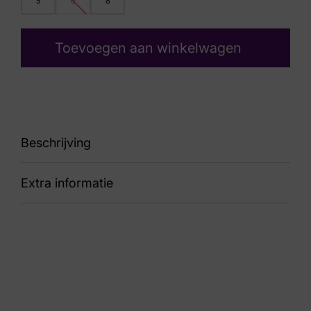
5
6
8
Toevoegen aan winkelwagen
Beschrijving
Extra informatie
90 76.847.67
Kleur
Zwart
Nummer
60 10 9656