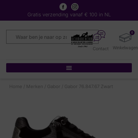
Gratis verzending vanaf € 100 in NL
0
Contact
Home
/
Merken
/
Gabor
/ Gabor 76.847.67 Zwart