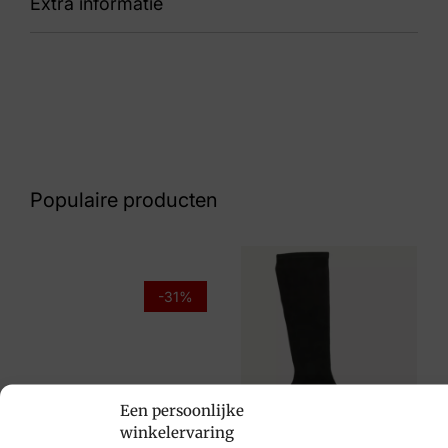
Extra informatie
86
Kleur
Zwart Suede
Nummer
62 11 7483
Populaire producten
Maat
5, 5½, 7½, 8
Merk
-31%
Gabor
Artikelnummer
36.455.47
Een persoonlijke
winkelervaring