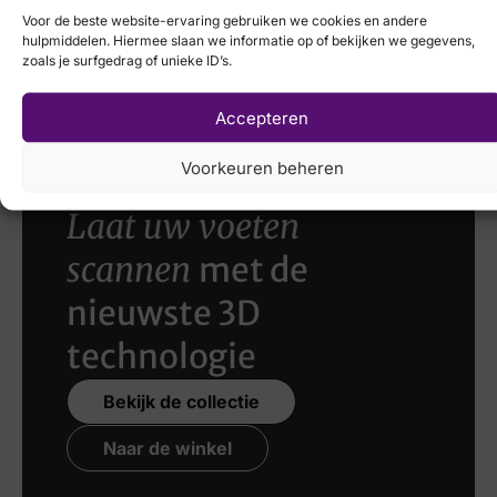
Voor de beste website-ervaring gebruiken we cookies en andere
hulpmiddelen. Hiermee slaan we informatie op of bekijken we gegevens,
Hispanitas
€
99,95
zoals je surfgedrag of unieke ID’s.
€
129,95
€
89,95
Accepteren
Voorkeuren beheren
Laat uw voeten
scannen
met de
nieuwste 3D
technologie
Bekijk de collectie
Naar de winkel