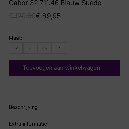
Gabor 32.711.46 Blauw Suede
€
120,00
€
89,95
Maat:
3½
6
6½
7
Toevoegen aan winkelwagen
Beschrijving
Extra informatie
86