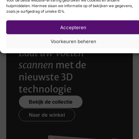
Voor de beste website-ervaring gebruiken we cookies en andere
H
VIA VAI
hulpmiddelen. Hiermee slaan we informatie op of bekijken we gegevens,
zoals je surfgedrag of unieke ID’s.
€
179,95
Accepteren
Voorkeuren beheren
Laat uw voeten
scannen
met de
nieuwste 3D
technologie
Bekijk de collectie
Naar de winkel