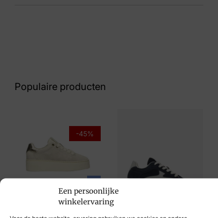
Kleur
Blauw Suede
Nummer
62 33 7477
Populaire producten
Maat
3½, 6, 6½, 7
Merk
-45%
Gabor
Artikelnummer
32.711.46
Post Xchange
Een persoonlijke
€
109,95
€
59,95
winkelervaring
Breedtemaat