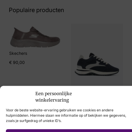
53 32 7375
Populaire producten
Maat
38
Merk
Finn Comfort
Skechers
Artikelnummer
€
90,00
Yuma
VIA VAI
Een persoonlijke
winkelervaring
€
179,95
Voor de beste website-ervaring gebruiken we cookies en andere
hulpmiddelen. Hiermee slaan we informatie op of bekijken we gegevens,
zoals je surfgedrag of unieke ID’s.