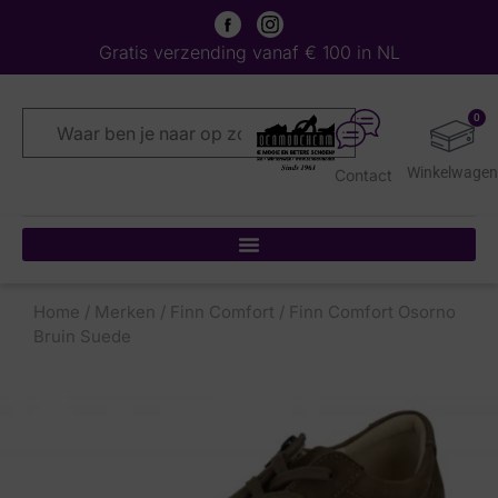
Gratis verzending vanaf € 100 in NL
0
Contact
Home
/
Merken
/
Finn Comfort
/ Finn Comfort Osorno
Bruin Suede