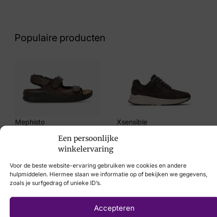
Nummer
43 27 5717
Populaire producten
Maat
43, 44, 45
Merk
Finn Comfort
Artikelnummer
Mephisto
Xsensible
Osorno
€
194,95
€
259,95
Een persoonlijke
winkelervaring
Voor de beste website-ervaring gebruiken we cookies en andere
hulpmiddelen. Hiermee slaan we informatie op of bekijken we gegevens,
zoals je surfgedrag of unieke ID’s.
Laat uw voeten
Accepteren