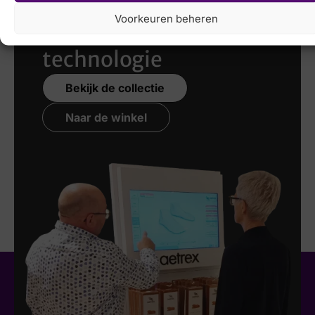
scannen
met de
Voorkeuren beheren
nieuwste 3D
technologie
Bekijk de collectie
Naar de winkel