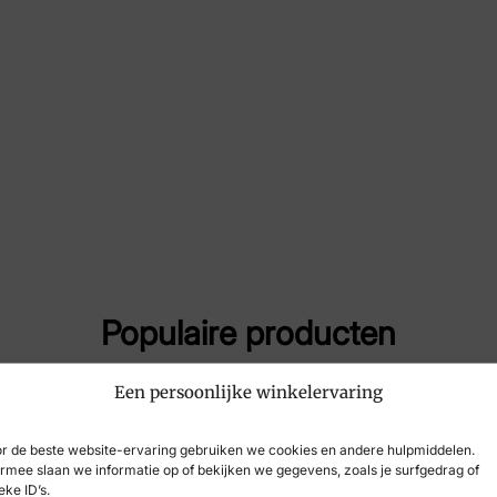
Maat
7
Merk
Fin
Artikelnummer
Mor
Populaire producten
Een persoonlijke winkelervaring
-29%
r de beste website-ervaring gebruiken we cookies en andere hulpmiddelen.
rmee slaan we informatie op of bekijken we gegevens, zoals je surfgedrag of
eke ID’s.