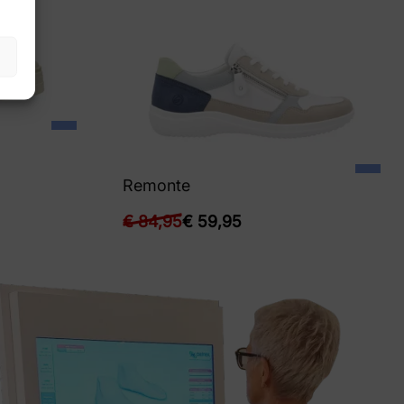
Remonte
€
84,95
€
59,95