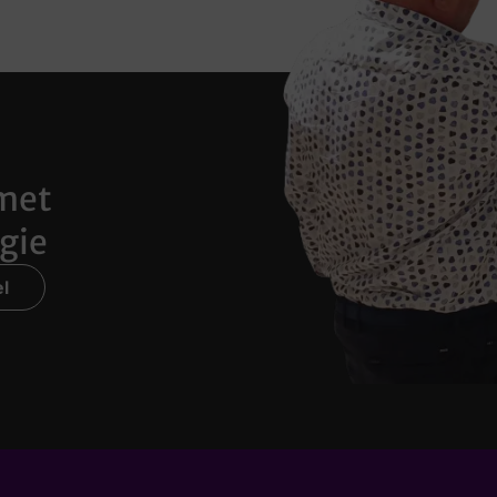
met
gie
l