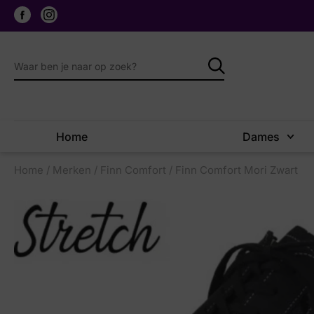
Home
Dames
Home
/
Merken
/
Finn Comfort
/ Finn Comfort Mori Zwart