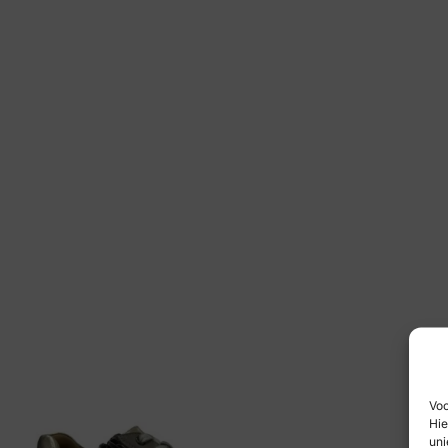
Voo
Hie
uni