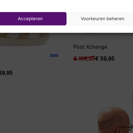
Accepteren
Voorkeuren beheren
Post Xchange
€
109,95
€
59,95
9,95