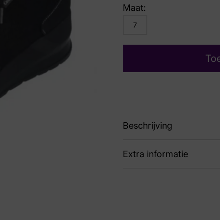
Maat:
7
To
Beschrijving
Extra informatie
sneaker
Kleur
Zwa
Nummer
60 