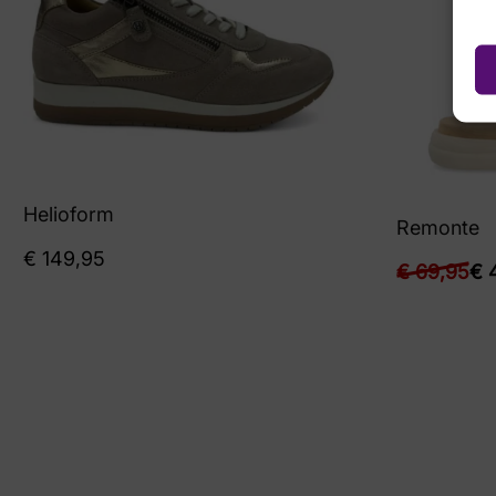
Helioform
Remonte
€
149,95
€
69,95
€
4