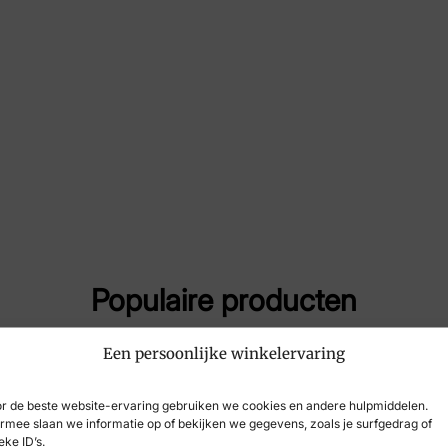
Nummer
43 
Maat
10½
Merk
Fin
Artikelnummer
027
Populaire producten
Een persoonlijke winkelervaring
r de beste website-ervaring gebruiken we cookies en andere hulpmiddelen.
rmee slaan we informatie op of bekijken we gegevens, zoals je surfgedrag of
eke ID’s.