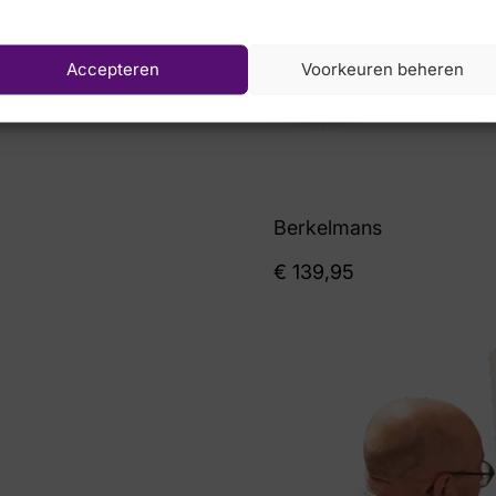
Accepteren
Voorkeuren beheren
el
Berkelmans
€
139,95