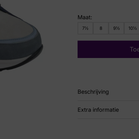
Maat:
7½
8
9½
10½
To
Beschrijving
Extra informatie
89 02780-902927 Picca
Kleur
Bla