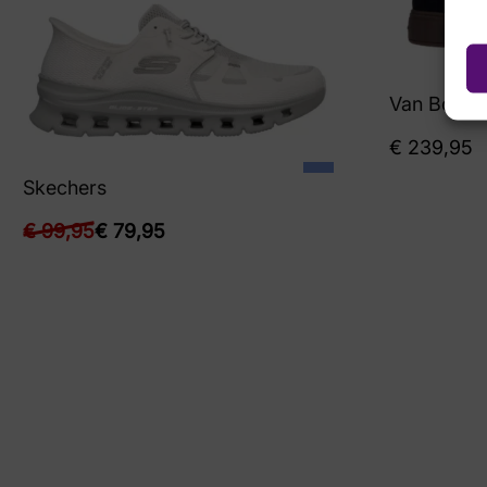
Van Bomm
€
239,95
Skechers
€
99,95
€
79,95