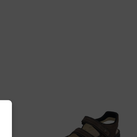
33 9151
, 7½, 8, 8½, 9, 9½
n Comfort
80-902927 Piccadilly