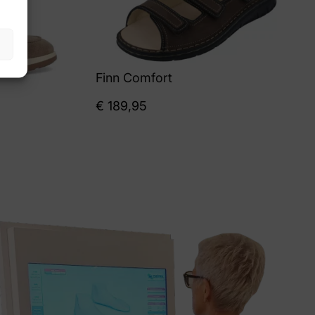
Finn Comfort
€
189,95