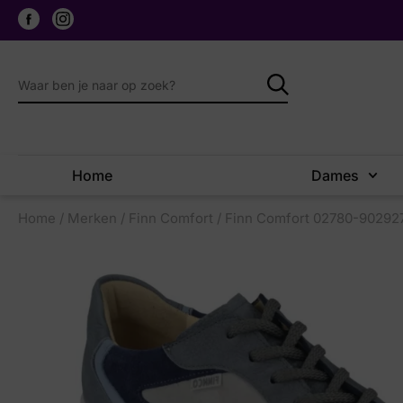
Home
Dames
Home
/
Merken
/
Finn Comfort
/ Finn Comfort 02780-902927