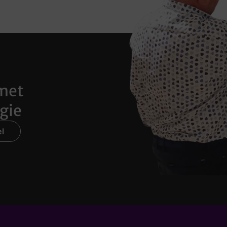
met
gie
l