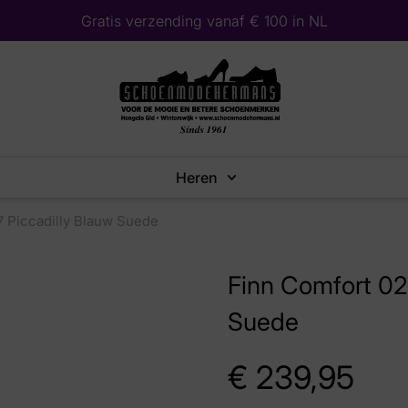
Gratis verzending vanaf € 100 in NL
Heren
 Piccadilly Blauw Suede
Finn Comfort 02
Suede
€
239,95