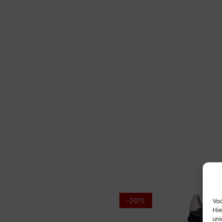
-20%
Voo
Hie
uni