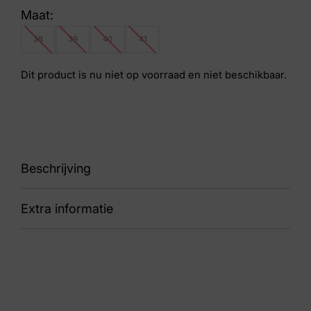
Maat:
38
39
40
41
Dit product is nu niet op voorraad en niet beschikbaar.
Beschrijving
Extra informatie
91 02640 – 834214 Grenada Sky
Nummer
69 33 1129
Kleur