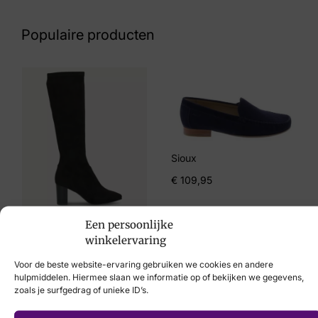
Blauw Suede
Populaire producten
Maat
38, 39, 40, 41
Merk
Finn Comfort
Artikelnummer
Sioux
02640 – 834214 Grenada Sky
€
109,95
Breedtemaat
Een persoonlijke
G
winkelervaring
€
99,95
Voor de beste website-ervaring gebruiken we cookies en andere
hulpmiddelen. Hiermee slaan we informatie op of bekijken we gegevens,
zoals je surfgedrag of unieke ID’s.