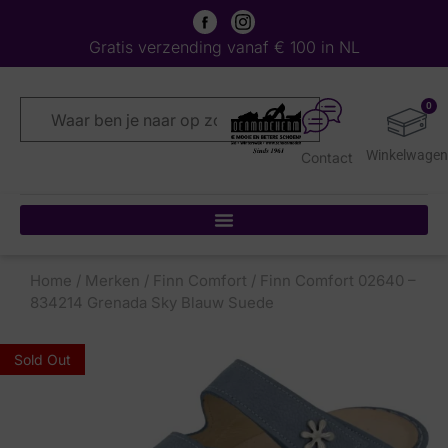
Gratis verzending vanaf € 100 in NL
0
Contact
Home
/
Merken
/
Finn Comfort
/ Finn Comfort 02640 –
834214 Grenada Sky Blauw Suede
Sold Out