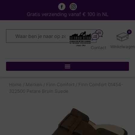
Gratis verzending vanaf € 100 in NL
0
Contact
Home
/
Merken
/
Finn Comfort
/ Finn Comfort 01454-
322500 Petare Bruin Suede