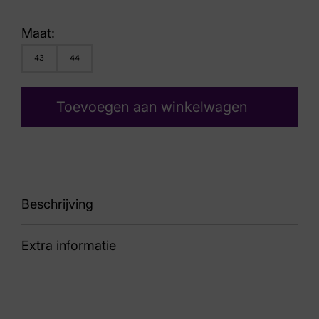
Maat:
43
44
Toevoegen aan winkelwagen
Beschrijving
Extra informatie
88 01454-322500 Petare
Kleur
Bruin Suede