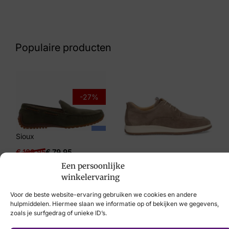
Nummer
49 27 8657
Populaire producten
Maat
43, 44
Merk
-27%
Finn Comfort
Artikelnummer
Sioux
01454-322500 Petare
€
109,95
€
79,95
Een persoonlijke
Berkelmans
winkelervaring
€
139,95
Voor de beste website-ervaring gebruiken we cookies en andere
hulpmiddelen. Hiermee slaan we informatie op of bekijken we gegevens,
zoals je surfgedrag of unieke ID’s.