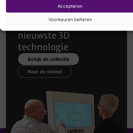
Accepteren
Laat uw voeten
Voorkeuren beheren
scannen
met de
nieuwste 3D
technologie
Bekijk de collectie
Naar de winkel