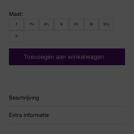
Maat:
7
7½
8½
9
9½
10
10½
11
Toevoegen aan winkelwagen
Beschrijving
Extra informatie
87 Prezzo Blue