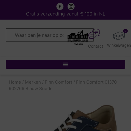
Gratis verzending vanaf € 100 in NL
0
Contact
Home
/
Merken
/
Finn Comfort
/ Finn Comfort 01370-
902766 Blauw Suede