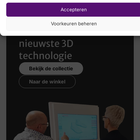
Accepteren
Laat uw voeten
Voorkeuren beheren
scannen
met de
nieuwste 3D
technologie
Bekijk de collectie
Naar de winkel