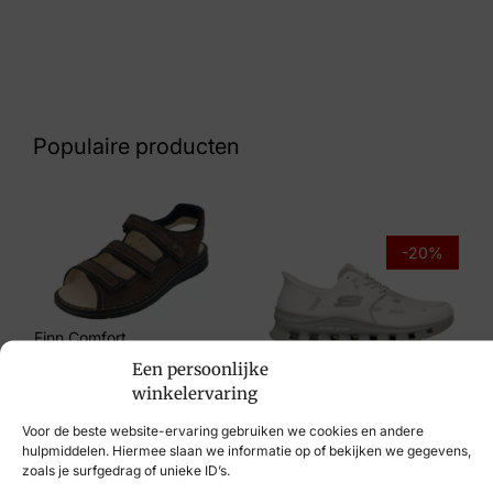
Kleur
Blauw Suede
Nummer
43 33 7872
Populaire producten
Maat
10, 10½, 11, 7, 7½, 8½, 9, 9½
Merk
-20%
Finn Comfort
Artikelnummer
Finn Comfort
Een persoonlijke
01370-902766
€
189,95
Skechers
winkelervaring
€
99,95
€
79,95
Voor de beste website-ervaring gebruiken we cookies en andere
hulpmiddelen. Hiermee slaan we informatie op of bekijken we gegevens,
zoals je surfgedrag of unieke ID’s.