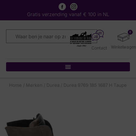
Gratis verzending vanaf € 100 in NL
0
Contact
Home
/
Merken
/
Durea
/ Durea 9769 185 1687 H Taupe