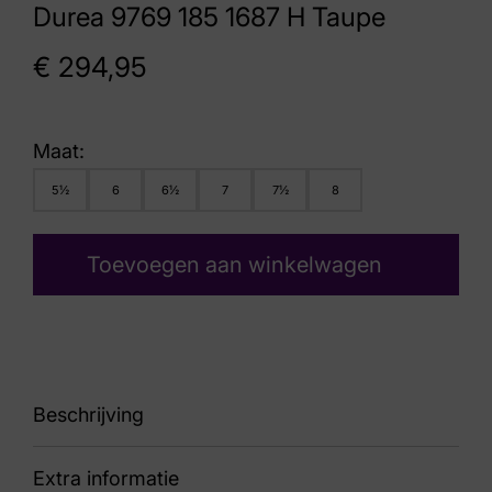
Durea 9769 185 1687 H Taupe
€
294,95
Maat:
5½
6
6½
7
7½
8
Toevoegen aan winkelwagen
Beschrijving
Extra informatie
90 9769 185 1687 H