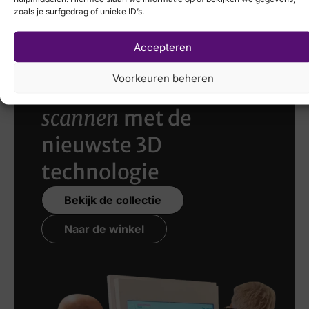
H
zoals je surfgedrag of unieke ID’s.
Accepteren
Voorkeuren beheren
Laat uw voeten
scannen
met de
nieuwste 3D
technologie
Bekijk de collectie
Naar de winkel