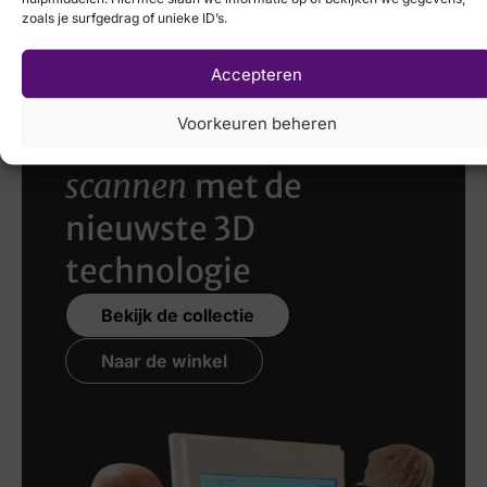
€
179,95
zoals je surfgedrag of unieke ID’s.
Accepteren
Voorkeuren beheren
Laat uw voeten
scannen
met de
nieuwste 3D
technologie
Bekijk de collectie
Naar de winkel