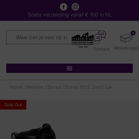
Gratis verzending vanaf € 100 in NL
0
Contact
Home
/
Merken
/
Durea
/ Durea 9722 Zwart Lak
Sold Out