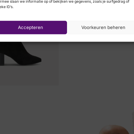
rmee slaan we informatie op of bekijken we gegevens, zoals je surfgedrag of
eke ID’s.
Viguera
Accepteren
Voorkeuren beheren
€
89,90
€
49,95