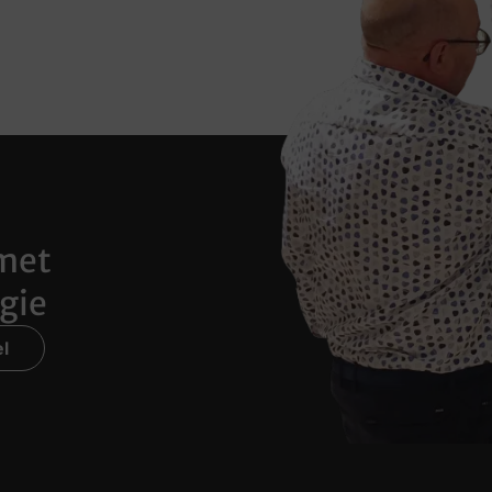
met
gie
l