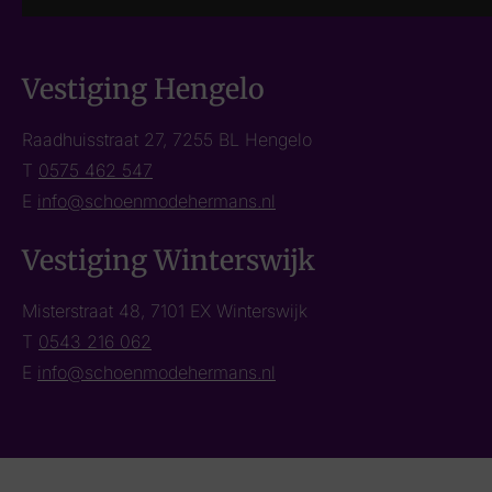
Vestiging Hengelo
Raadhuisstraat 27, 7255 BL Hengelo
T
0575 462 547
E
info@schoenmodehermans.nl
Vestiging Winterswijk
Misterstraat 48, 7101 EX Winterswijk
T
0543 216 062
E
info@schoenmodehermans.nl