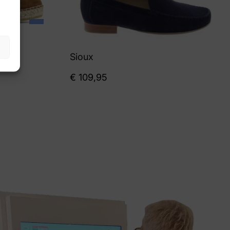
Sioux
€
109,95