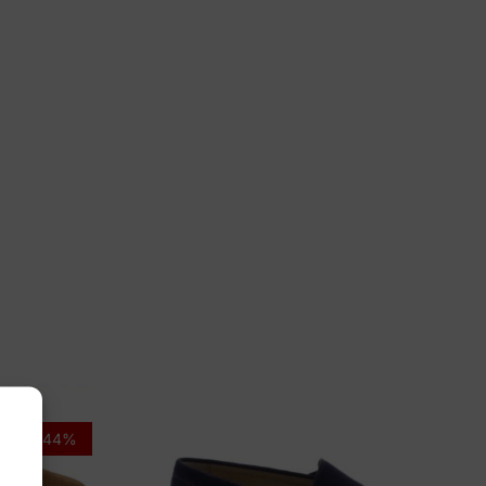
rea
58
-44%