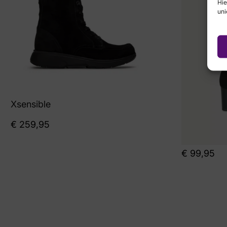
Hie
uni
Xsensible
€
259,95
€
99,95