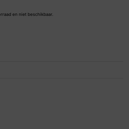
orraad en niet beschikbaar.
auw
32 5537