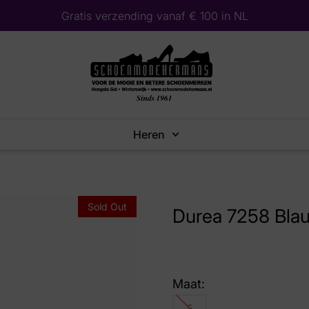
Gratis verzending vanaf € 100 in NL
Heren
Sold Out
Durea 7258 Bla
Maat:
5