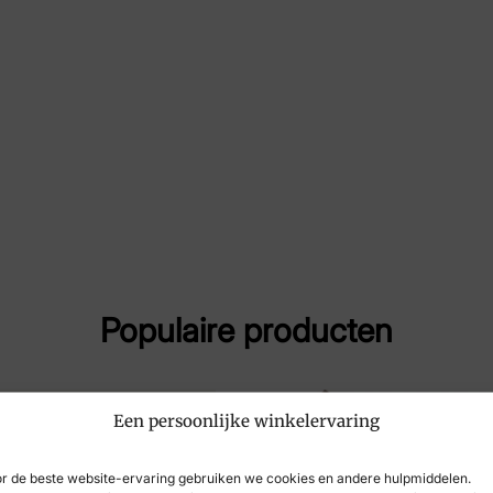
Merk
Du
Artikelnummer
72
Breedtemaat
G
Populaire producten
Een persoonlijke winkelervaring
r de beste website-ervaring gebruiken we cookies en andere hulpmiddelen.