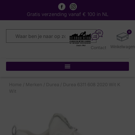
Gratis verzending vanaf € 100 in NL
0
Contact
Home
/
Merken
/
Durea
/ Durea 6311 608 2020 Wit K
Wit