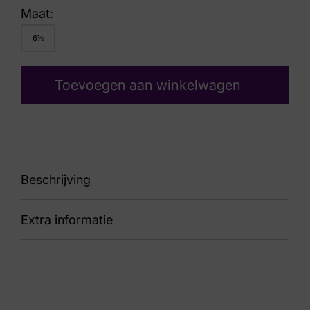
Maat:
6½
Toevoegen aan winkelwagen
Beschrijving
Extra informatie
91 6311 608 2020 Wit K
Nummer
60 24 1318