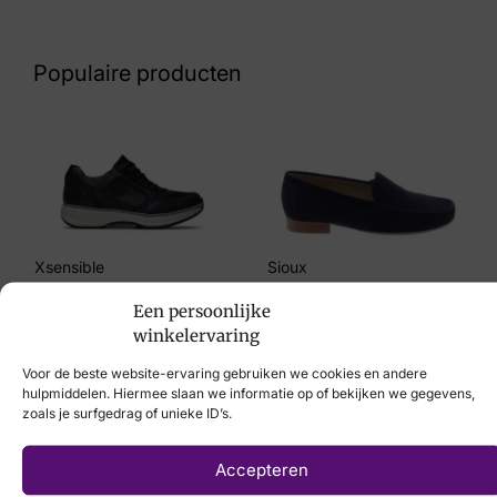
Kleur
Wit
Populaire producten
Maat
6½
Merk
Durea
Artikelnummer
Xsensible
Sioux
6311 608 2020 Wit K
€
259,95
€
109,95
Een persoonlijke
winkelervaring
Voor de beste website-ervaring gebruiken we cookies en andere
hulpmiddelen. Hiermee slaan we informatie op of bekijken we gegevens,
zoals je surfgedrag of unieke ID’s.
Laat uw voeten
Accepteren
scannen
met de