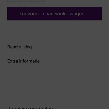
Toevoegen aan winkelwagen
Beschrijving
Extra informatie
91 Fortino Moon Grey
Nummer
72 30 1213
Kleur
Groen
Populaire producten