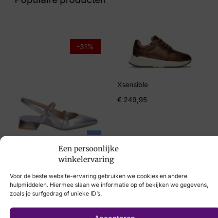
Maat
38, 39, 40, 41, 42
Merk
-31%
Duca
Artikelnummer
Xsensible
Fortino Moon Grey
€
249,95
Hispanitas
Een persoonlijke
€
129,95
€
89,95
winkelervaring
Voor de beste website-ervaring gebruiken we cookies en andere
hulpmiddelen. Hiermee slaan we informatie op of bekijken we gegevens,
zoals je surfgedrag of unieke ID’s.