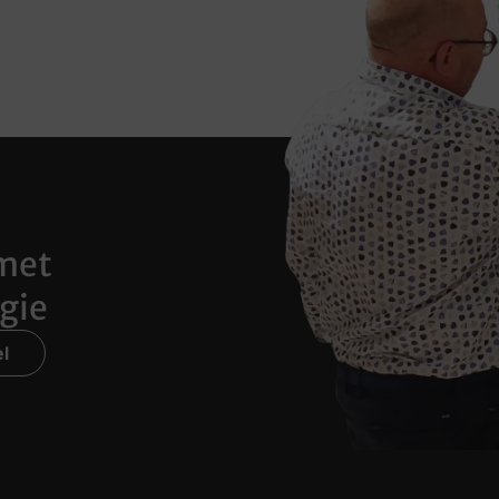
met
gie
l