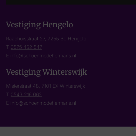
Vestiging Hengelo
Raadhuisstraat 27, 7255 BL Hengelo
T
0575 462 547
E
info@schoenmodehermans.nl
Vestiging Winterswijk
Misterstraat 48, 7101 EX Winterswijk
T
0543 216 062
E
info@schoenmodehermans.nl