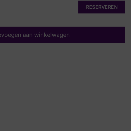
RESERVEREN
evoegen aan winkelwagen
do
in
26 8756