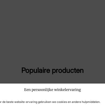
Maat
40,
Merk
DL 
Artikelnummer
633
Populaire producten
Een persoonlijke winkelervaring
r de beste website-ervaring gebruiken we cookies en andere hulpmiddelen.