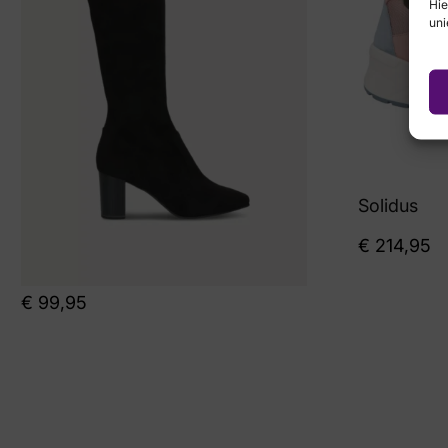
Hie
uni
Solidus
€
214,95
€
99,95