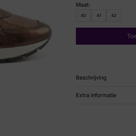
Maat:
40
41
42
To
Beschrijving
Extra informatie
88 6333 03 Dubai Ossi
Kleur
Bru
Nummer
60 