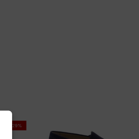
 41, 42
Sport
3 03 Dubai Ossido
-29%