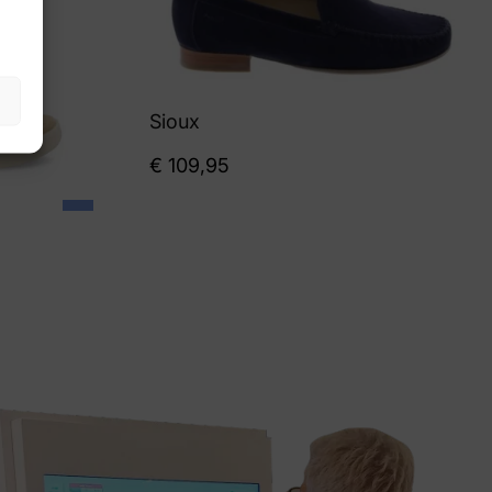
Sioux
€
109,95