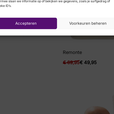
rmee slaan we informatie op of bekijken we gegevens, zoals je surfgedrag of
eke ID’s.
Accepteren
Voorkeuren beheren
Remonte
€
69,95
€
49,95