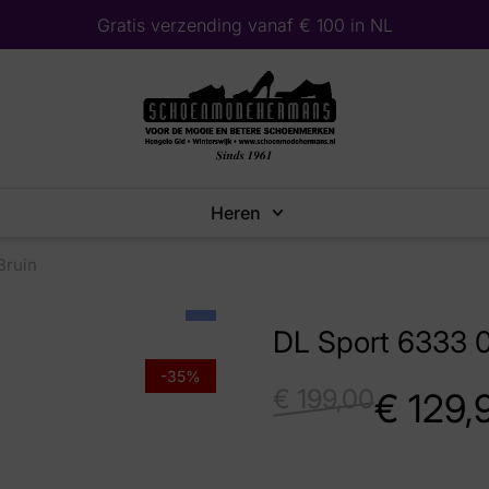
Gratis verzending vanaf € 100 in NL
Heren
Bruin
DL Sport 6333 0
-35%
€
199,00
€
129,