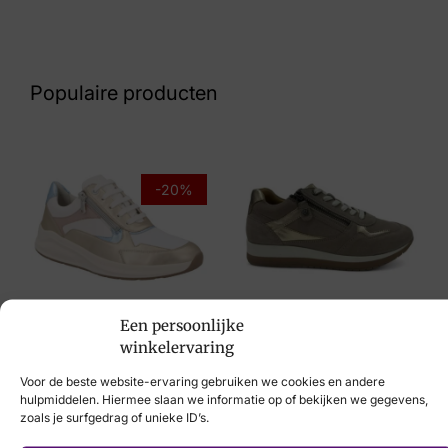
Zwart Suede
Nummer
60 11 5830
Populaire producten
Maat
37, 40
Merk
-20%
DL Sport
Artikelnummer
6050
Helioform
Een persoonlijke
Solidus
winkelervaring
€
149,95
€
199,95
€
159,95
Voor de beste website-ervaring gebruiken we cookies en andere
hulpmiddelen. Hiermee slaan we informatie op of bekijken we gegevens,
zoals je surfgedrag of unieke ID’s.