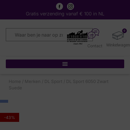
Gratis verzending vanaf € 100 in NL
0
Contact
Home
/
Merken
/
DL Sport
/ DL Sport 6050 Zwart
Suede
-43%