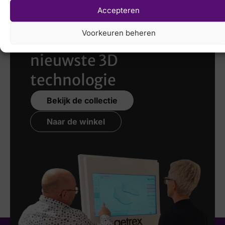
Accepteren
Laat uw voeten
Voorkeuren beheren
scannen
met de
nieuwste 3D
technologie
Bekijk de collectie
Naar de winkel