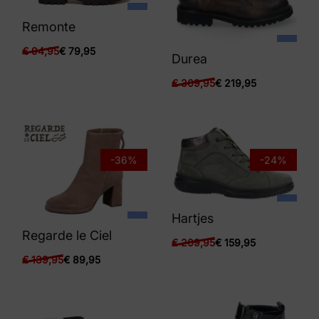
Remonte
€
94,95
€
79,95
Durea
€
309,95
€
219,95
-36%
-24%
Hartjes
Regarde le Ciel
€
209,95
€
159,95
€
139,95
€
89,95