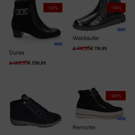
-10%
-14%
Waldlaufer
€
139,95
€
119,95
Durea
€
289,95
€
259,95
-40%
Remonte