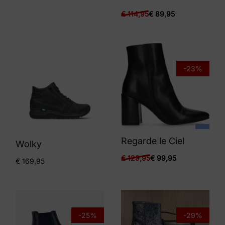
€
114,95
€
89,95
-23%
Regarde le Ciel
Wolky
€
129,95
€
99,95
€
169,95
-25%
-29%