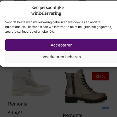
Een persoonlijke
-10%
-33%
winkelervaring
Voor de beste website-ervaring gebruiken we cookies en andere
hulpmiddelen. Hiermee slaan we informatie op of bekijken we gegevens,
zoals je surfgedrag of unieke ID’s.
Panama Jack
Post Xchange
€
199,95
€
179,95
Accepteren
€
149,95
€
99,95
Voorkeuren beheren
-22%
Remonte
€
114,95
Remonte