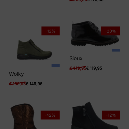
-12%
-20%
Sioux
€
149,95
€
119,95
Wolky
€
169,95
€
149,95
-42%
-12%