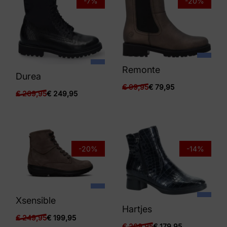
-7%
-20%
Remonte
Durea
€
99,95
€
79,95
€
269,95
€
249,95
-20%
-14%
Xsensible
Hartjes
€
249,95
€
199,95
€
209,95
€
179,95