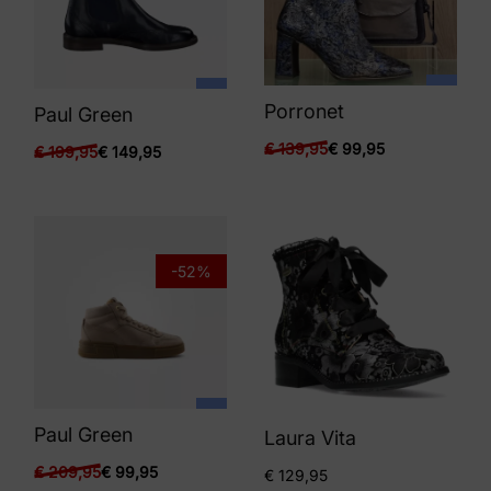
Porronet
Paul Green
€
139,95
€
99,95
€
199,95
€
149,95
-52%
Paul Green
Laura Vita
€
209,95
€
99,95
€
129,95