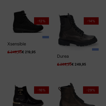
-12%
-14%
Xsensible
€
249,95
€
219,95
Durea
€
289,95
€
249,95
-16%
-29%