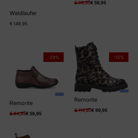
€
99,95
€
59,95
Waldlaufer
€
149,95
-29%
-13%
Remonte
Remonte
€
114,95
€
99,95
€
84,95
€
59,95