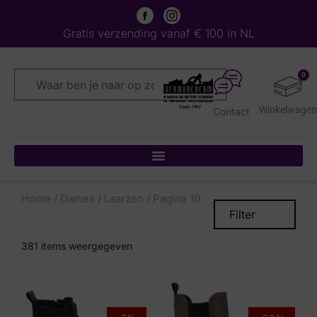
Gratis verzending vanaf € 100 in NL
0
Contact
Home
/
Dames
/
Laarzen
/ Pagina 10
Filter
381
items weergegeven