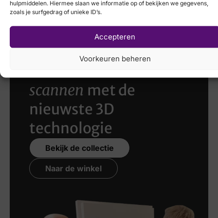
hulpmiddelen. Hiermee slaan we informatie op of bekijken we gegevens,
€
109,95
zoals je surfgedrag of unieke ID’s.
Accepteren
Voorkeuren beheren
Laat uw voeten
scannen
met de
nieuwste 3D
technologie
Bekijk de collectie
Naar de winkel