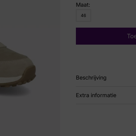
Maat:
46
To
Beschrijving
Extra informatie
Line Vj23
Kleur
Ta
Nummer
43 