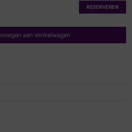
RESERVEREN
evoegen aan winkelwagen
upe
17 6833