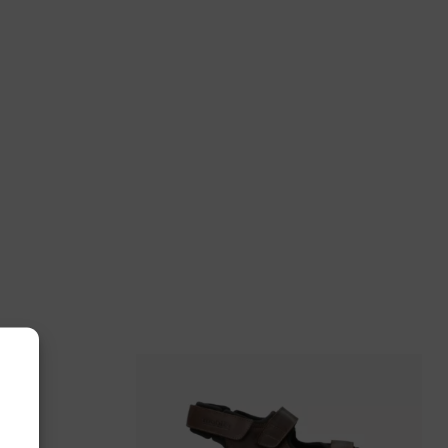
tralian
bound