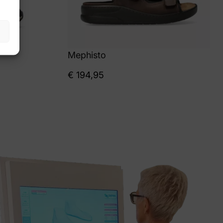
Mephisto
€
194,95