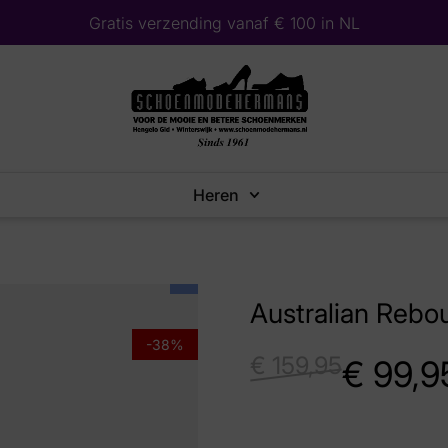
Gratis verzending vanaf € 100 in NL
Heren
Australian Rebo
-38%
€
159,95
€
99,9