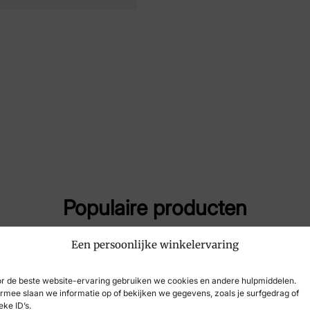
Maat
46
Merk
Aus
Artikelnummer
Re
Populaire producten
Een persoonlijke winkelervaring
-18%
r de beste website-ervaring gebruiken we cookies en andere hulpmiddelen.
rmee slaan we informatie op of bekijken we gegevens, zoals je surfgedrag of
eke ID’s.