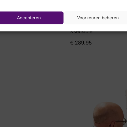
Accepteren
Voorkeuren beheren
9,95
Xsensible
€
289,95