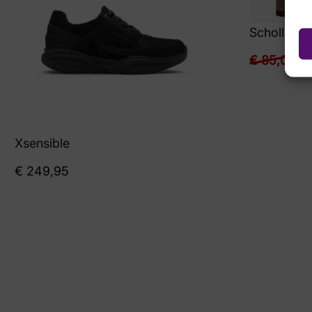
Scholl
€
85,00
€
6
Xsensible
€
249,95