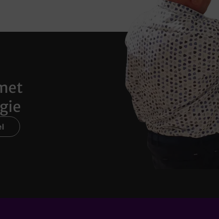
met
gie
l