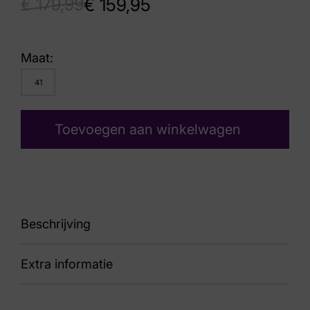
€
179,99
€
159,95
Maat:
41
Toevoegen aan winkelwagen
Beschrijving
Extra informatie
88 15.1642.01-T5X Dakota H