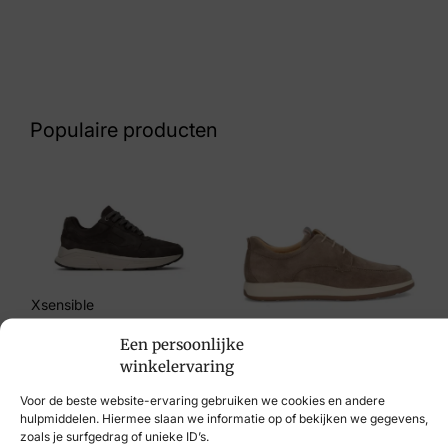
Kleur
Bruin Suede
Nummer
43 27 8719
Populaire producten
Maat
41
Merk
Australian
Artikelnummer
Xsensible
15.1642.01-T5X Dakota H
€
259,95
Een persoonlijke
Berkelmans
winkelervaring
€
139,95
Voor de beste website-ervaring gebruiken we cookies en andere
hulpmiddelen. Hiermee slaan we informatie op of bekijken we gegevens,
zoals je surfgedrag of unieke ID’s.