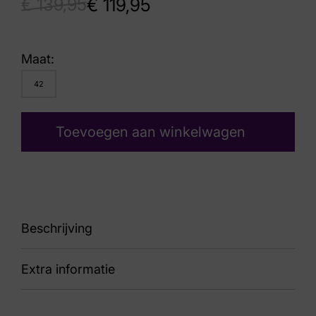
€
139,95
€
119,95
Maat:
42
Toevoegen aan winkelwagen
Beschrijving
Extra informatie
87 15.1632.02-S17 Novecento Grey