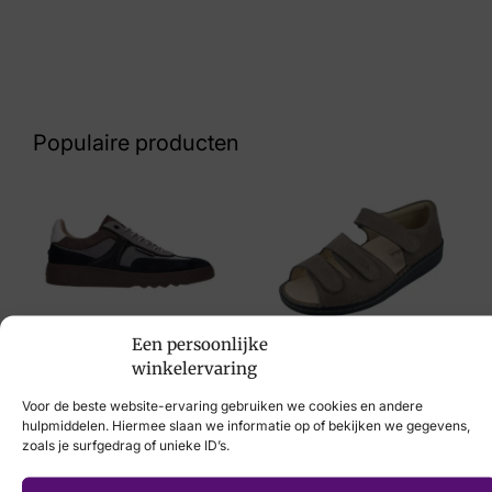
Kleur
Blauw
Nummer
43 32 8265
Populaire producten
Maat
42
Merk
Australian
Van Bommel
Artikelnummer
Finn Comfort
Een persoonlijke
€
239,95
15.1632.02-S17 Novecento Grey
winkelervaring
€
189,95
Voor de beste website-ervaring gebruiken we cookies en andere
hulpmiddelen. Hiermee slaan we informatie op of bekijken we gegevens,
zoals je surfgedrag of unieke ID’s.