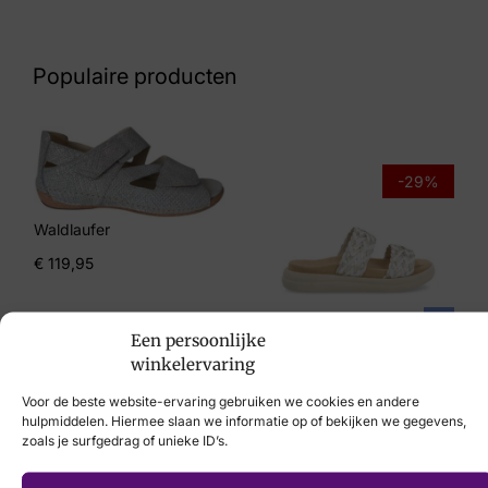
Nummer
60 10 5953
Populaire producten
Maat
39
Merk
-29%
Aqa
Waldlaufer
Artikelnummer
€
119,95
A7850
Remonte
Een persoonlijke
winkelervaring
€
69,95
€
49,95
Voor de beste website-ervaring gebruiken we cookies en andere
hulpmiddelen. Hiermee slaan we informatie op of bekijken we gegevens,
zoals je surfgedrag of unieke ID’s.