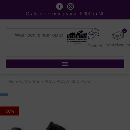
Gratis verzending vanaf € 100 in NL
0
Contact
Home
/
Merken
/
AQA
/ AQA A7850 Zwart
-50%