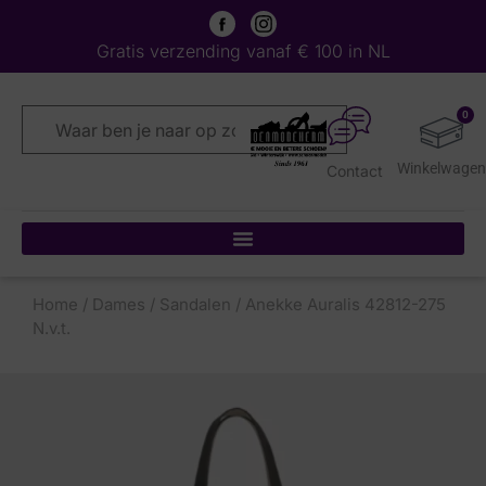
Gratis verzending vanaf € 100 in NL
0
Contact
Home
/
Dames
/
Sandalen
/ Anekke Auralis 42812-275
N.v.t.