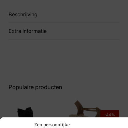
Beschrijving
Extra informatie
91 Auralis 42812-275
Nummer
53 999 1288
Kleur
N.v.t.
Populaire producten
Maat
.
Merk
-44%
Anekke
Een persoonlijke