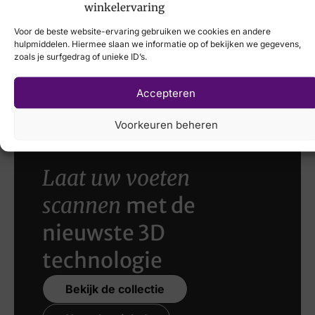
Viguera
winkelervaring
Artikelnummer
€
89,90
€
49,95
Voor de beste website-ervaring gebruiken we cookies en andere
Auralis 42812-275
hulpmiddelen. Hiermee slaan we informatie op of bekijken we gegevens,
zoals je surfgedrag of unieke ID’s.
Xsensible
€
259,95
Accepteren
Voorkeuren beheren
Laat uw voeten
scannen
met de
nieuwste 3D
technologie
Bekijk de collectie